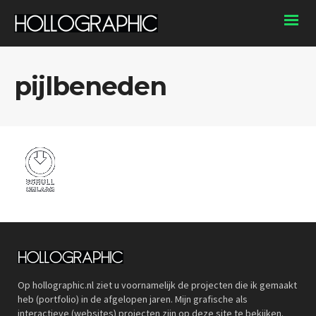
pijlbeneden
Op hollographic.nl ziet u voornamelijk de projecten die ik gemaakt
heb (portfolio) in de afgelopen jaren. Mijn grafische als
interactieve (websites) projecten zijn op deze site te bekijken.