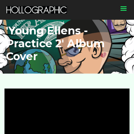
'Young Ellens -
Practice 2' Album
Cover