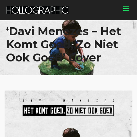
‘Davi Menezes – Het
Komt Goed, Zo Niet
Ook Goed’ Cover