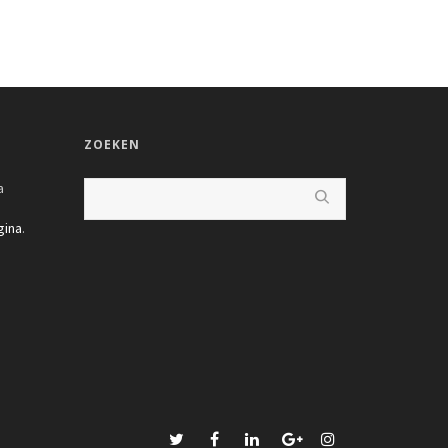
ZOEKEN
a
gina
.