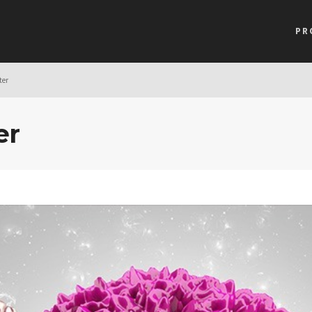
PR
ter
er