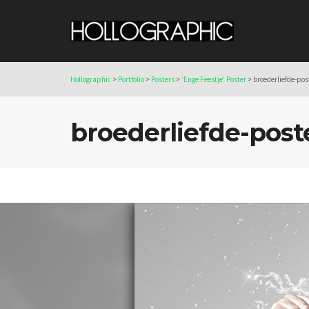
Hollographic
>
Portfolio
>
Posters
>
‘Enge Feestje’ Poster
>
broederliefde-pos
broederliefde-post