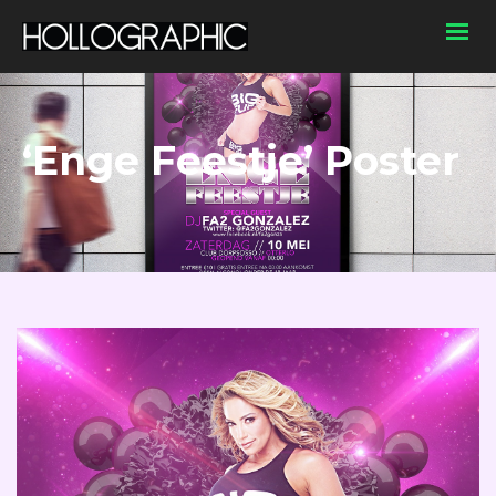
‘Enge Feestje’ Poster