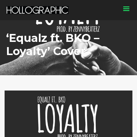
‘Equalz ft. BKO –
Loyalty’ Cover