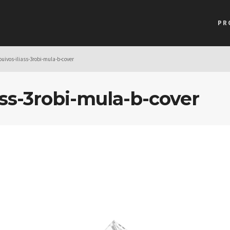
PR
ouivos-iliass-3robi-mula-b-cover
ass-3robi-mula-b-cover