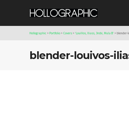
Hollographic
>
Portfolio
>
Covers
>
‘LouiVos, Iliass, 3robi, Mula B’
>
blender-l
blender-louivos-ili