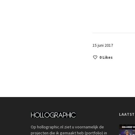
15 juni 2017
0
Likes
LAATST
Op hollographic.nl ziet u voornamelijk de
projecten die ik gemaakt heb (portfolio) in