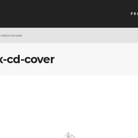
PR
-remix-cd-cover
-cd-cover