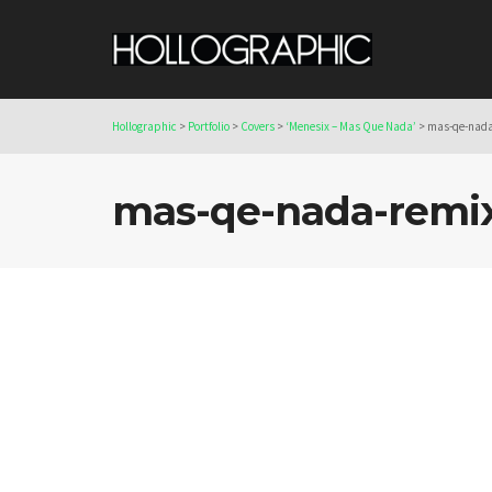
Hollographic
>
Portfolio
>
Covers
>
‘Menesix – Mas Que Nada’
>
mas-qe-nada
mas-qe-nada-remix