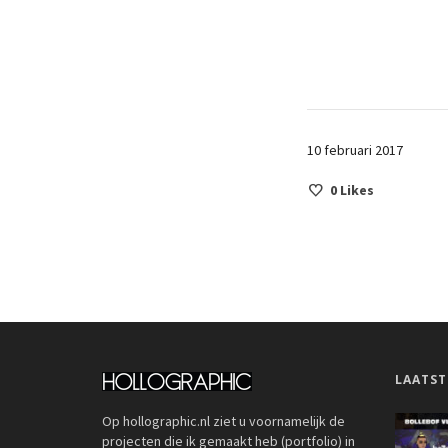
10 februari 2017
0
Likes
LAATST
Op hollographic.nl ziet u voornamelijk de
projecten die ik gemaakt heb (portfolio) in