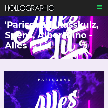
'Parisquad, Rasskulz,
Spens, Alberthino -
Alles Is Lit'