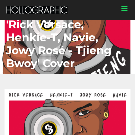
'Rick Versace,
Henkie-T, Navie,
Jowy Rosé - Tjieng
Bwoy' Cover