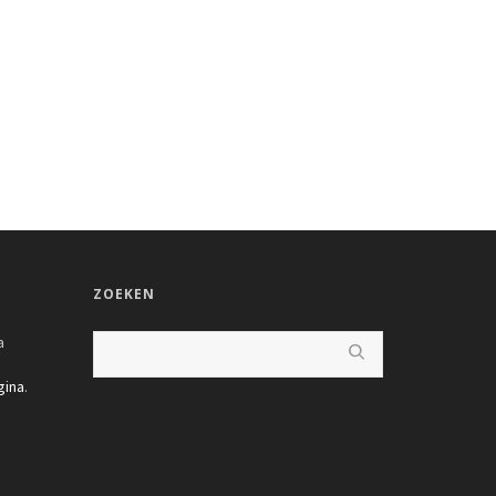
ZOEKEN
a
gina
.