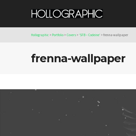
Hollographic
>
Portfolio
>
Covers
>
‘SFB – Codeine’
>
frenna-wallpaper
frenna-wallpaper