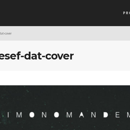
PR
at-cover
ef-dat-cover