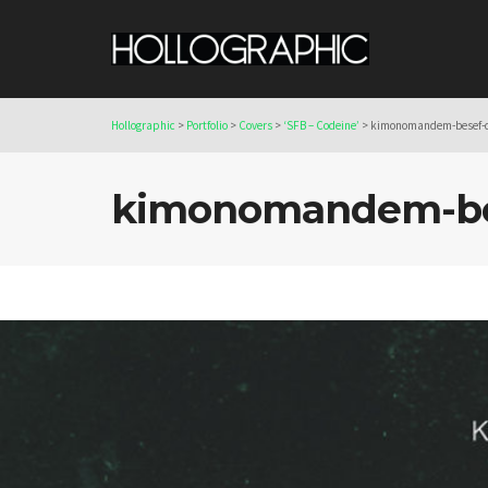
Hollographic
>
Portfolio
>
Covers
>
‘SFB – Codeine’
>
kimonomandem-besef-d
kimonomandem-bes