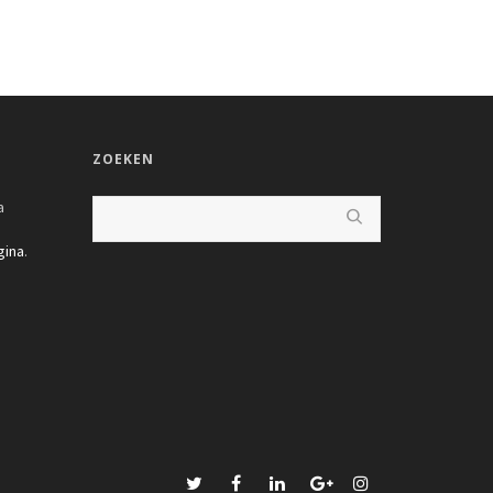
ZOEKEN
a
gina
.