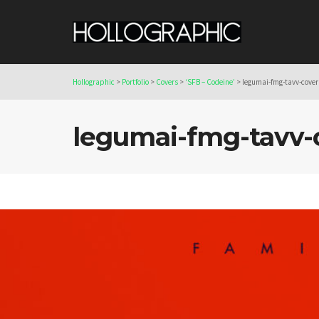
Hollographic
>
Portfolio
>
Covers
>
‘SFB – Codeine’
>
legumai-fmg-tavv-cover
legumai-fmg-tavv-