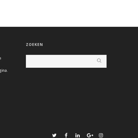
ZOEKEN
a
gina
.