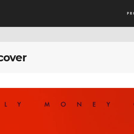
PR
cover