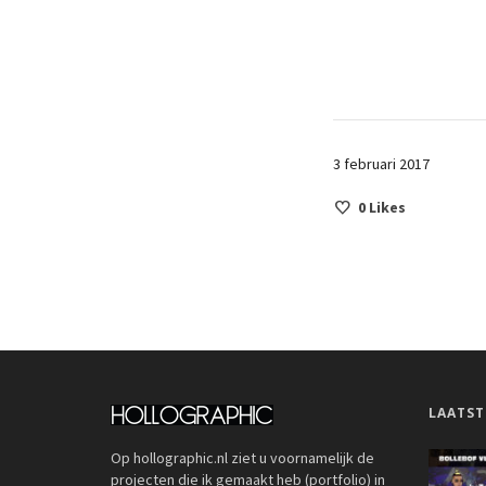
3 februari 2017
0
Likes
LAATST
Op hollographic.nl ziet u voornamelijk de
projecten die ik gemaakt heb (portfolio) in