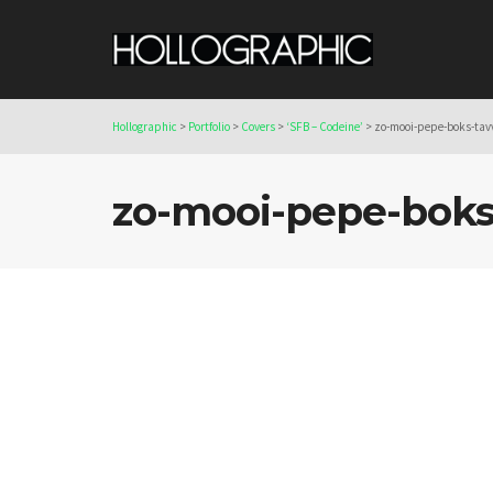
Hollographic
>
Portfolio
>
Covers
>
‘SFB – Codeine’
>
zo-mooi-pepe-boks-tav
zo-mooi-pepe-boks