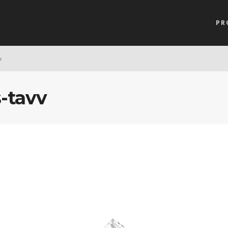
PR
v
-tavv