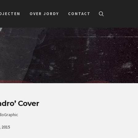
OJECTEN
OVER JORDY
CONTACT
ndro’ Cover
lloGraphic
, 2015