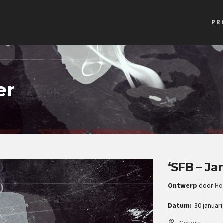
PR
er
‘SFB – Ja
Ontwerp
door
Ho
Datum:
30 januari
Covers