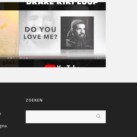
ZOEKEN
a
gina
.