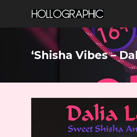
‘Shisha Vibes – Dal