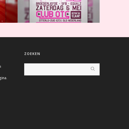
ZOEKEN
a
gina
.