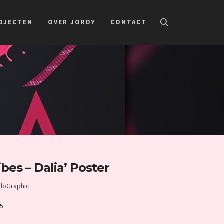
OJECTEN
OVER JORDY
CONTACT
ibes – Dalia’ Poster
lloGraphic
15