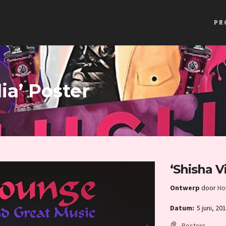
PR
ia’ Poster
‘Shisha V
Ontwerp
door
Ho
Datum:
5 juni, 20
Posters